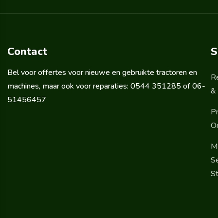
Contact
S
Bel voor offertes voor nieuwe en gebruikte tractoren en
R
machines, maar ook voor reparaties: 0544 351285 of 06-
& 
51456457
Pr
O
M
Se
St