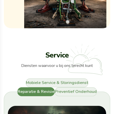
S
e
r
v
i
c
e
Diensten waarvoor u bij ons terecht kunt
Mobiele Service & Storingsdienst
Reparatie & Revisie
Preventief Onderhoud