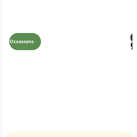
gebruikte tractoren en landbouwmachines,
evenals vakkundig onderhoud en reparatie.
Occasions
Onze service