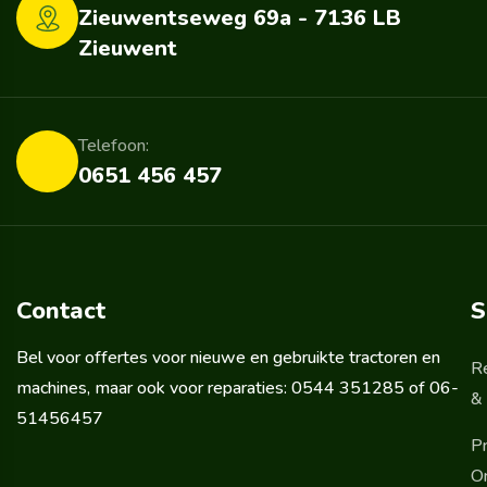
Zieuwentseweg 69a - 7136 LB
Zieuwent
Telefoon:
0651 456 457
Contact
S
Bel voor offertes voor nieuwe en gebruikte tractoren en
R
machines, maar ook voor reparaties: 0544 351285 of 06-
& 
51456457
Pr
O