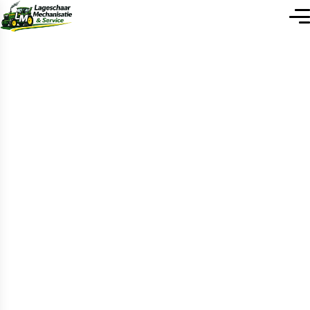
W
e
l
k
o
m
b
i
j
L
a
g
e
s
c
h
a
a
r
M
e
c
h
a
n
i
s
a
t
i
e
&
S
e
r
v
i
c
e
Lageschaar Mechanisatie & Service is uw
betrouwbare partner voor nieuwe en