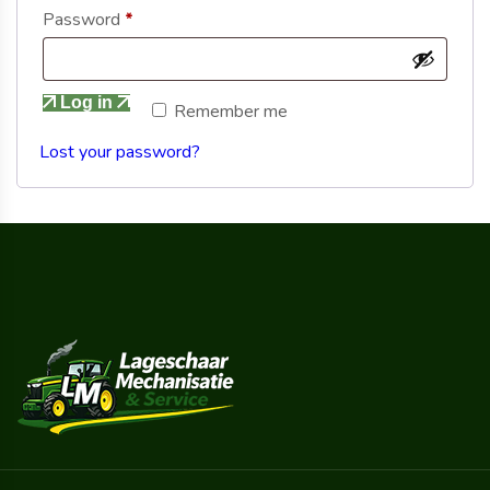
Password
*
Log in
Remember me
Lost your password?