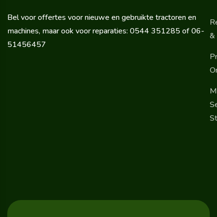
Bel voor offertes voor nieuwe en gebruikte tractoren en
R
machines, maar ook voor reparaties: 0544 351285 of 06-
& 
51456457
Pr
O
M
Se
St