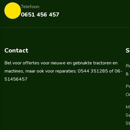
Telefoon:
0651 456 457
Contact
S
Bel voor offertes voor nieuwe en gebruikte tractoren en
R
machines, maar ook voor reparaties: 0544 351285 of 06-
& 
51456457
Pr
O
M
Se
St